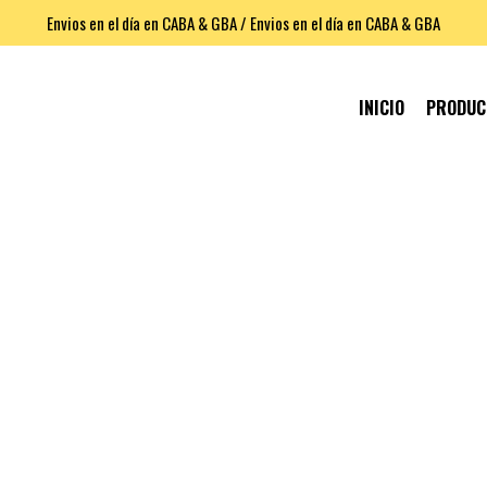
Envios en el día en CABA & GBA / Envios en el día en CABA & GBA
INICIO
PRODU